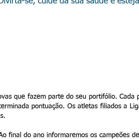
Divirta-se, cuide da sua saúde e estej
ovas que fazem parte do seu portifólio. Cada
terminada pontuação. Os atletas filiados a Li
s.
 Ao final do ano informaremos os campeões de