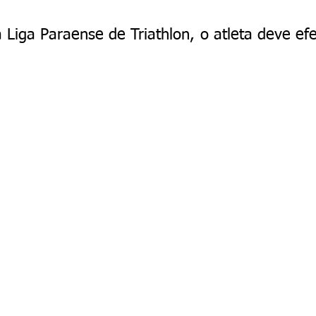
 Liga Paraense de Triathlon, o atleta deve efe
iga Paraense de Triathlon - Todos os Direitos Autorais Reservad