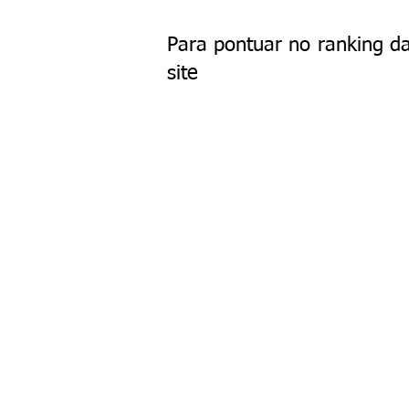
Para pontuar no ranking da
site
© L